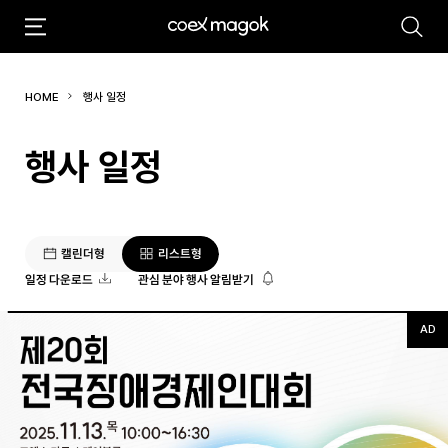
추천검색어
HOME
행사 일정
#마곡
#Coex Magok
행사 일정
캘린더형
리스트형
일정 다운로드
관심 분야 행사 알림받기
AD