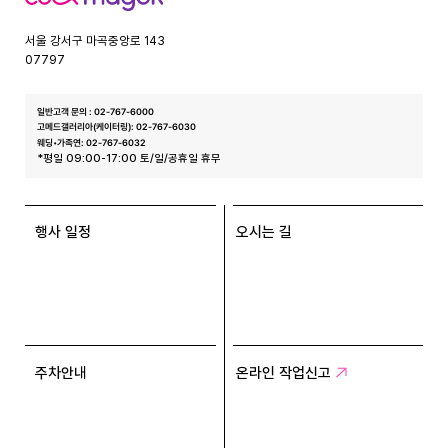
엑
스
서울 강서구 마곡중앙로 143
07797
일반고객 문의 : 02-767-6000
고메드갤러리아(케이터링): 02-767-6030
웨딩•가족연: 02-767-6032
*평일 09:00-17:00 토/일/공휴일 휴무
행사 일정
오시는 길
주차안내
온라인 작업신고