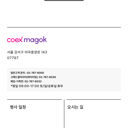
코
엑
스
서울 강서구 마곡중앙로 143
07797
일반고객 문의 : 02-767-6000
고메드갤러리아(케이터링): 02-767-6030
웨딩•가족연: 02-767-6032
*평일 09:00-17:00 토/일/공휴일 휴무
행사 일정
오시는 길