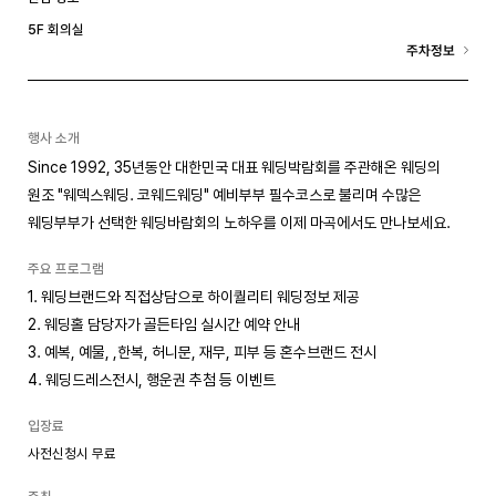
5F 회의실
주차정보
행사 소개
Since 1992, 35년동안 대한민국 대표 웨딩박람회를 주관해온 웨딩의
원조 "웨덱스웨딩. 코웨드웨딩" 예비부부 필수코스로 불리며 수많은
웨딩부부가 선택한 웨딩바람회의 노하우를 이제 마곡에서도 만나보세요.
주요 프로그램
1. 웨딩브랜드와 직접상담으로 하이퀄리티 웨딩정보 제공
2. 웨딩홀 담당자가 골든타임 실시간 예약 안내
3. 예복, 예물, ,한복, 허니문, 재무, 피부 등 혼수브랜드 전시
4. 웨딩드레스전시, 행운권 추첨 등 이벤트
입장료
사전신청시 무료