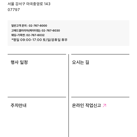
스
서울 강서구 마곡중앙로 143
07797
일반고객 문의 : 02-767-6000
고메드갤러리아(케이터링): 02-767-6030
웨딩•가족연: 02-767-6032
*평일 09:00-17:00 토/일/공휴일 휴무
행사 일정
오시는 길
주차안내
온라인 작업신고