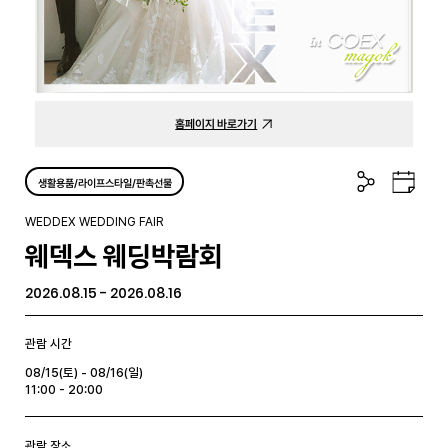
홈페이지 바로가기
공
구
생활용품/라이프스타일/판촉선물
유
글
하
캘
WEDDEX WEDDING FAIR
기
린
웨덱스 웨딩박람회
더
2026.08.15 - 2026.08.16
관람 시간
08/15(토) - 08/16(일)
11:00 - 20:00
관람 장소