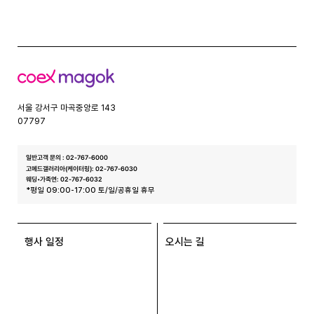
코
엑
스
서울 강서구 마곡중앙로 143
07797
일반고객 문의 : 02-767-6000
고메드갤러리아(케이터링): 02-767-6030
웨딩•가족연: 02-767-6032
*평일 09:00-17:00 토/일/공휴일 휴무
행사 일정
오시는 길