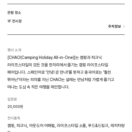
관람 장소
1F 전시장
주차정보
행사 소개
[CHAO(Camping Holiday All-in-One)]는 캠핑과 피크닉
라이프스타일의 모든 것을 한자리에서 즐기는 캠핑 라이프스타일
페어입니다. 스페인어로 '안녕! 곧 만나!'를 뜻하고 중국어로는 '훨씬
뛰어난'이라는 의미를 지닌 CHAO는 설레는 만남처럼 가볍게 즐기고
떠나는 도심 속 작은 여행을 제안합니다.
입장료
20,000원
전시품목
캠핑, 피크닉, 아웃도어 어패럴, 라이프스타일 소품, 푸드&드링크, 레저차량