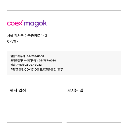
코
엑
스
서울 강서구 마곡중앙로 143
07797
일반고객 문의 : 02-767-6000
고메드갤러리아(케이터링): 02-767-6030
웨딩•가족연: 02-767-6032
*평일 09:00-17:00 토/일/공휴일 휴무
행사 일정
오시는 길