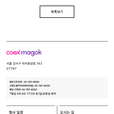
목록보기
코
엑
스
서울 강서구 마곡중앙로 143
07797
일반고객 문의 : 02-767-6000
고메드갤러리아(케이터링): 02-767-6030
웨딩•가족연: 02-767-6032
*평일 09:00-17:00 토/일/공휴일 휴무
행사 일정
오시는 길