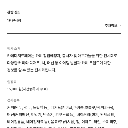
관람 장소
1F 전시장
주차정보
행사 소개
카페디저트페어는 카페 창업예정자, 종사자 및 애호가들을 위한 전시회로
다양한 커피와 디저트, 차, 머신 등 아이템 발굴과 카페 트렌드에 대한
정보를 알 수 있는 전시회입니다.
입장료
15,000원(사전등록 시 무료)
전시품목
커피(원두, 생두, 드립백 등), 디저트(케이크,마카롱,초콜릿,떡,약과 등),
머신(커피머신, 제빙기, 반죽기, 키오스크 등), 베이커리(생지, 완제품빵,
베이킹용품, 베이킹재료 등), 음료/주류(시럽, 청, 에이드, 와인, 수제맥주,