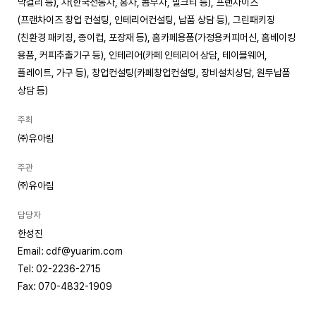
막걸리 등), 차(한국전통차, 홍차, 콤부차, 밀크티 등), 프랜차이즈
(프랜차이즈 창업 컨설팅, 인테리어컨설팅, 납품 상담 등), 그린패키징
(친환경 패키징, 종이컵, 포장재 등), 홈카페용품(가정용커피머신, 홈베이킹
용품, 커피추출기구 등), 인테리어(카페 인테리어 상담, 테이블웨어,
플레이트, 가구 등), 창업컨설팅(카페창업컨설팅, 장비설치상담, 원두납품
상담 등)
주최
㈜유아림
주관
㈜유아림
담당자
한성진
Email: cdf@yuarim.com
Tel: 02-2236-2715
Fax: 070-4832-1909