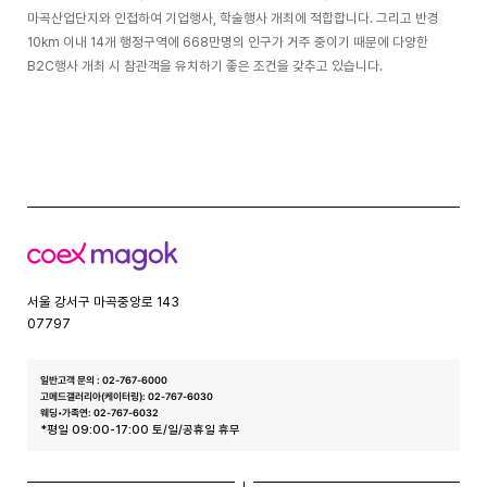
마곡산업단지와 인접하여 기업행사, 학술행사 개최에 적합합니다. 그리고 반경
10km 이내 14개 행정구역에 668만명의 인구가 거주 중이기 때문에 다양한
B2C행사 개최 시 참관객을 유치하기 좋은 조건을 갖추고 있습니다.
코
엑
스
서울 강서구 마곡중앙로 143
07797
일반고객 문의 : 02-767-6000
고메드갤러리아(케이터링): 02-767-6030
웨딩•가족연: 02-767-6032
*평일 09:00-17:00 토/일/공휴일 휴무