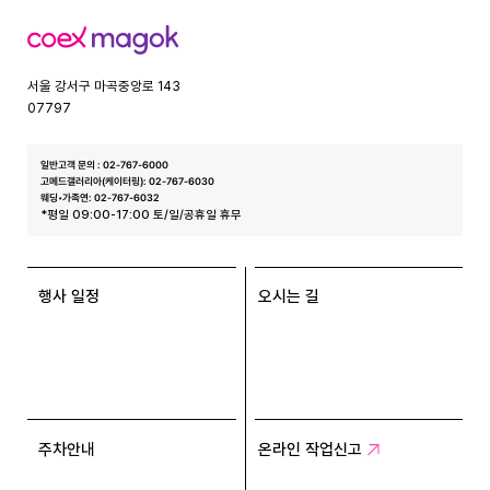
코
엑
스
서울 강서구 마곡중앙로 143
07797
일반고객 문의 : 02-767-6000
고메드갤러리아(케이터링): 02-767-6030
웨딩•가족연: 02-767-6032
*평일 09:00-17:00 토/일/공휴일 휴무
행사 일정
오시는 길
주차안내
온라인 작업신고