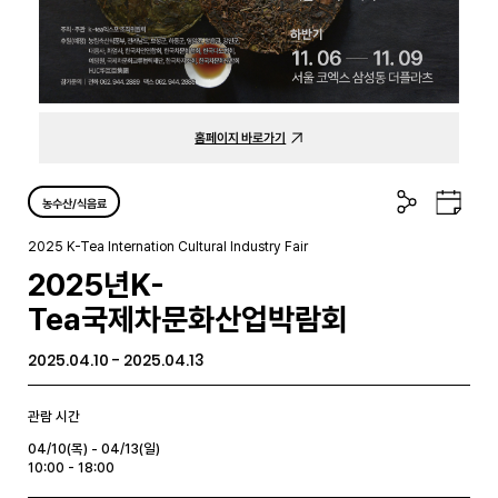
홈페이지 바로가기
공
구
농수산/식음료
유
글
하
캘
2025 K-Tea Internation Cultural Industry Fair
기
린
2025년K-
더
Tea국제차문화산업박람회
2025.04.10 - 2025.04.13
관람 시간
04/10(목) - 04/13(일)
10:00 - 18:00