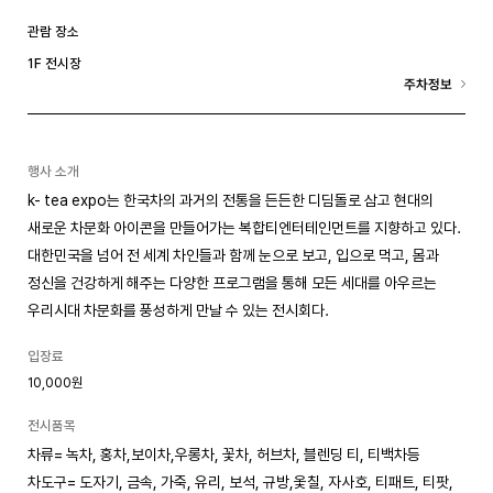
관람 장소
1F 전시장
주차정보
행사 소개
k- tea expo는 한국차의 과거의 전통을 든든한 디딤돌로 삼고 현대의
새로운 차문화 아이콘을 만들어가는 복합티엔터테인먼트를 지향하고 있다.
대한민국을 넘어 전 세계 차인들과 함께 눈으로 보고, 입으로 먹고, 몸과
정신을 건강하게 해주는 다양한 프로그램을 통해 모든 세대를 아우르는
우리시대 차문화를 풍성하게 만날 수 있는 전시회다.
입장료
10,000원
전시품목
차류= 녹차, 홍차,보이차,우롱차, 꽃차, 허브차, 블렌딩 티, 티백차등
차도구= 도자기, 금속, 가죽, 유리, 보석, 규방,옻칠, 자사호, 티패트, 티팟,