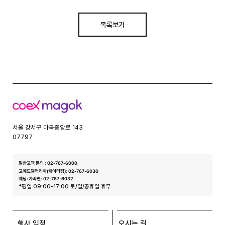
목록보기
코
엑
스
서울 강서구 마곡중앙로 143
07797
일반고객 문의 : 02-767-6000
고메드갤러리아(케이터링): 02-767-6030
웨딩•가족연: 02-767-6032
*평일 09:00-17:00 토/일/공휴일 휴무
행사 일정
오시는 길