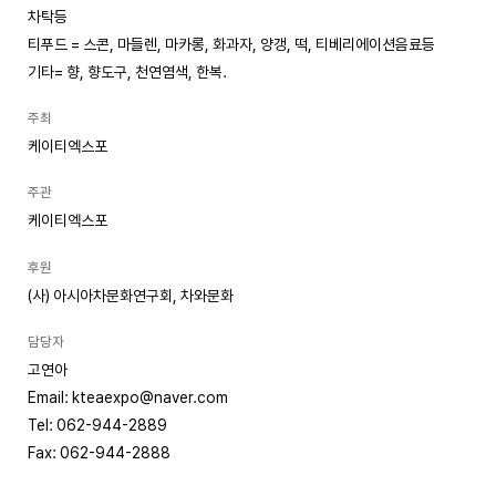
차탁등
티푸드 = 스콘, 마들렌, 마카롱, 화과자, 양갱, 떡, 티베리에이션음료등
기타= 향, 향도구, 천연염색, 한복.
주최
케이티엑스포
주관
케이티엑스포
후원
(사) 아시아차문화연구회, 차와문화
담당자
고연아
Email: kteaexpo@naver.com
Tel: 062-944-2889
Fax: 062-944-2888