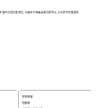
월곡주얼리산업진흥재단, 서울호서예술실용전문학교, (사)한국모델협회
안전경영
친환경