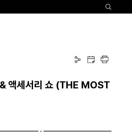
추천검색어
#마곡
#Coex Magok
공
구
프
유
글
린
하
캘
트
기
린
더
& 액세서리 쇼 (THE MOST