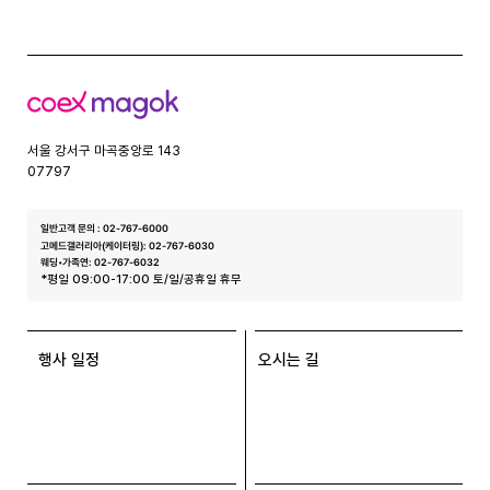
코
엑
스
서울 강서구 마곡중앙로 143
07797
일반고객 문의 : 02-767-6000
고메드갤러리아(케이터링): 02-767-6030
웨딩•가족연: 02-767-6032
*평일 09:00-17:00 토/일/공휴일 휴무
행사 일정
오시는 길