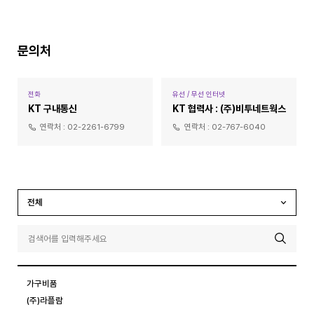
문의처
전화
유선 / 무선 인터넷
KT 구내통신
KT 협력사 : (주)비투네트웍스
연락처 :
02-2261-6799
연락처 :
02-767-6040
전체
가구비품
(주)라플람