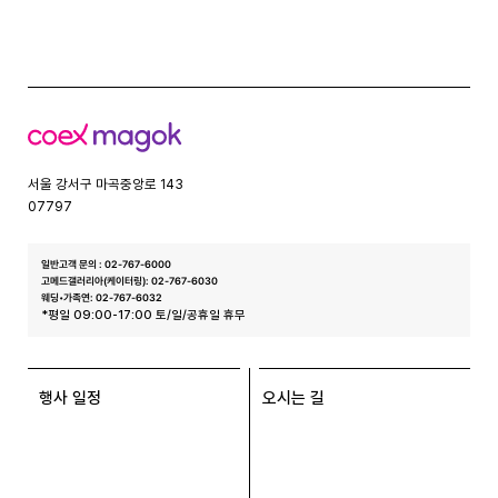
글
코
엑
스
서울 강서구 마곡중앙로 143
07797
일반고객 문의 : 02-767-6000
고메드갤러리아(케이터링): 02-767-6030
웨딩•가족연: 02-767-6032
*평일 09:00-17:00 토/일/공휴일 휴무
행사 일정
오시는 길