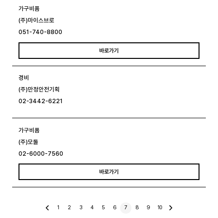
가구비품
(주)마이스브로
051-740-8800
바로가기
경비
(주)만정안전기획
02-3442-6221
가구비품
(주)모둘
02-6000-7560
바로가기
이
1
2
3
4
5
6
7
8
9
10
전