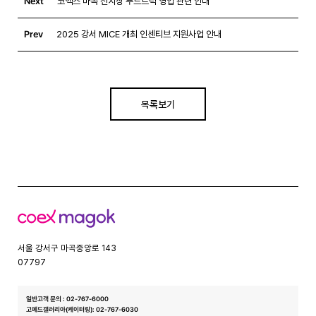
Next
코엑스 마곡 전시장 푸드트럭 영업 관련 안내
Prev
2025 강서 MICE 개최 인센티브 지원사업 안내
목록보기
코
엑
스
서울 강서구 마곡중앙로 143
07797
일반고객 문의 : 02-767-6000
고메드갤러리아(케이터링): 02-767-6030