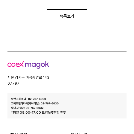
목록보기
코
엑
스
서울 강서구 마곡중앙로 143
07797
일반고객 문의 : 02-767-6000
고메드갤러리아(케이터링): 02-767-6030
웨딩•가족연: 02-767-6032
*평일 09:00-17:00 토/일/공휴일 휴무