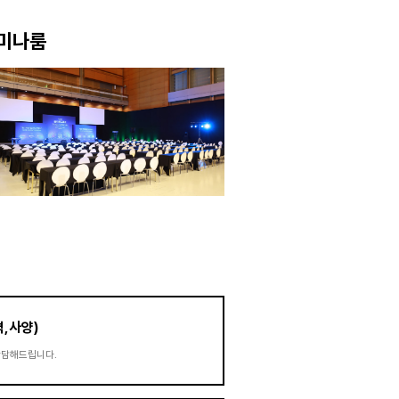
미나룸
격,사양)
상담해드립니다.