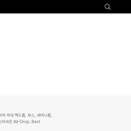
추천검색어
#마곡
#Coex Magok
하여 무대 백드롭, 부스, 세미나룸,
은 AV-Drop, Best