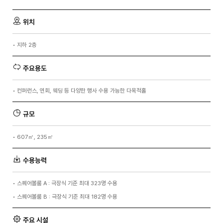
위치
•
지하 2층
주요용도
•
컨퍼런스, 연회, 웨딩 등 다양한 행사 수용 가능한 다목적홀
규모
•
607㎡, 235㎡
수용능력
•
스퀘어볼룸 A : 극장식 기준 최대 323명 수용
•
스퀘어볼룸 B : 극장식 기준 최대 182명 수용
주요 시설