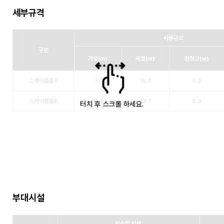
세부규격
사용규모
구분
가로(m)
세로(m)
천정고(m)
스퀘어볼룸A
37
16.4
5.3
스퀘어볼룸B
11.9
19.7
5.3
부대시설
현수막 바텐