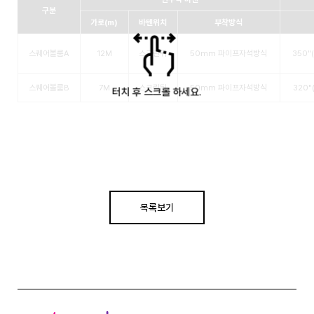
구분
가로(m)
바텐위치
부착방식
스퀘어볼룸A
12M
스크린뒤
50mm 파이프자석방식
350"
스퀘어볼룸B
7M
스크린뒤
50mm 파이프자석방식
320"
목록보기