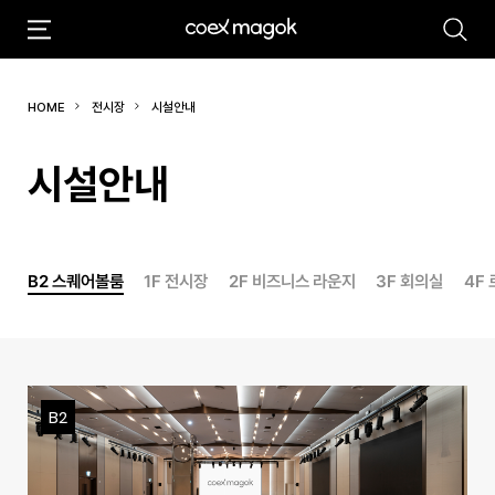
추천검색어
HOME
전시장
시설안내
#마곡
#Coex Magok
시설안내
B2 스퀘어볼룸
1F 전시장
2F 비즈니스 라운지
3F 회의실
4F
B2