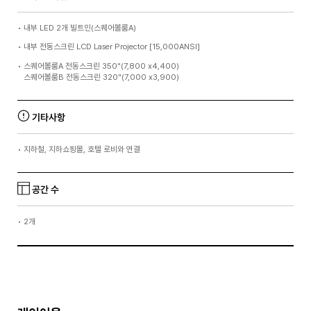
•
내부 LED 2개 빌트인(스퀘어볼룸A)
•
내부 전동스크린 LCD Laser Projector [15,000ANSI]
•
스퀘어볼룸A 전동스크린 350"(7,800 x4,400)
스퀘어볼룸B 전동스크린 320"(7,000 x3,900)
기타사항
•
지하철, 지하쇼핑몰, 호텔 로비와 연결
공간 수
•
2개