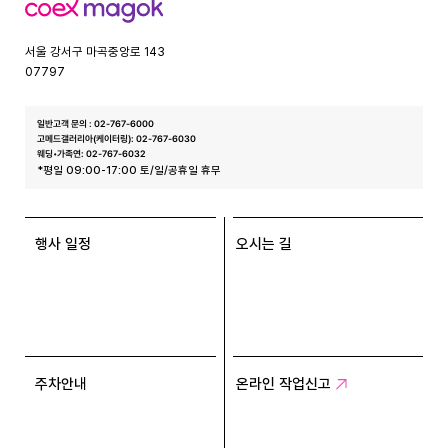
코
엑
스
서울 강서구 마곡중앙로 143
07797
일반고객 문의 : 02-767-6000
고메드갤러리아(케이터링): 02-767-6030
웨딩•가족연: 02-767-6032
*평일 09:00-17:00 토/일/공휴일 휴무
행사 일정
오시는 길
주차안내
온라인 작업신고