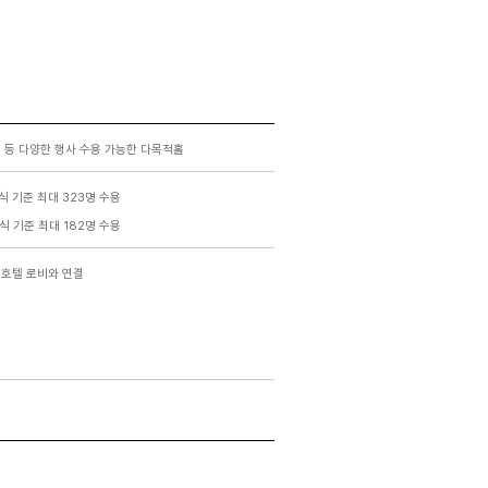
딩 등 다양한 행사 수용 가능한 다목적홀
식 기준 최대 323명 수용
식 기준 최대 182명 수용
 호텔 로비와 연결