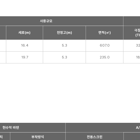
사용규모
극
세로(m)
천정고(m)
면적(㎡)
(T
16.4
5.3
607.0
3
19.7
5.3
235.0
1
현수막 바텐
A
치
부착방식
전동스크린