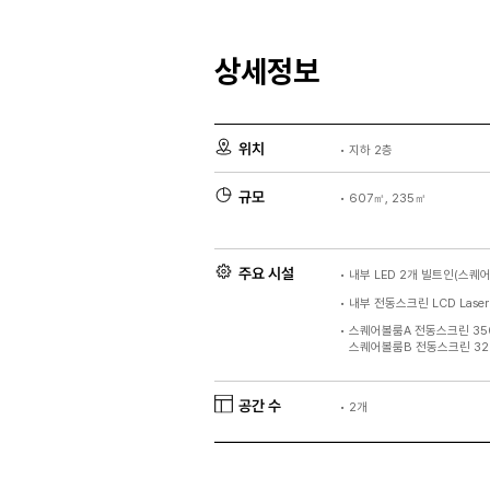
상세정보
위치
•
지하 2층
규모
•
607㎡, 235㎡
주요 시설
•
내부 LED 2개 빌트인(스퀘
•
내부 전동스크린 LCD Laser Pr
•
스퀘어볼룸A 전동스크린 350"
스퀘어볼룸B 전동스크린 320"
공간 수
•
2개