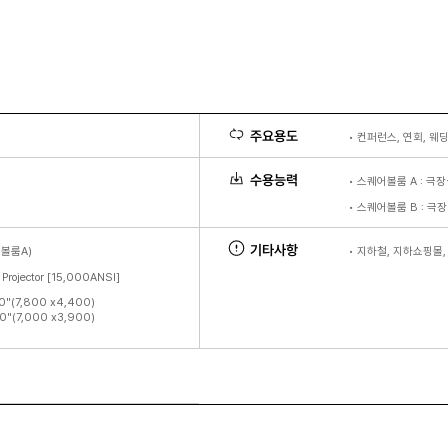
주요용도
•
컨퍼런스, 연회, 웨
수용능력
•
스퀘어볼룸 A : 극장
•
스퀘어볼룸 B : 극장
기타사항
어볼룸A)
•
지하철, 지하쇼핑몰,
ojector [15,000ANSI]
(7,800 x4,400)
(7,000 x3,900)