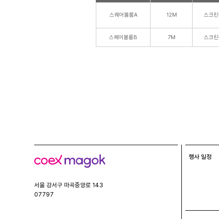
스퀘어볼룸A
12M
스크린
스퀘어볼룸B
7M
스크린
행사 일정
코
엑
스
서울 강서구 마곡중앙로 143
07797