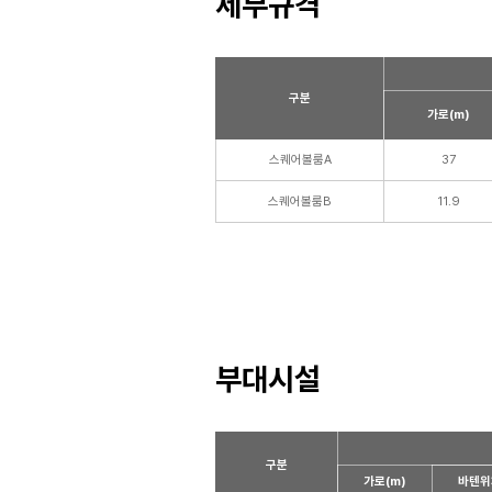
세부규격
구분
가로(m)
스퀘어볼룸A
37
스퀘어볼룸B
11.9
부대시설
구분
가로(m)
바텐위