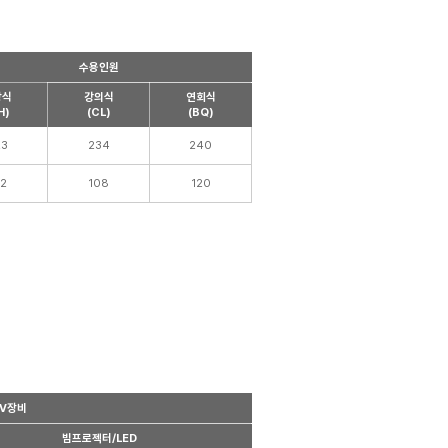
수용인원
장식
강의식
연회식
H)
(CL)
(BQ)
23
234
240
82
108
120
/V장비
빔프로젝터/LED