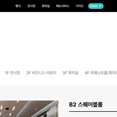
행사
전시장
회의실
베뉴서비스
가이드
Coex
1F 전시장
2F 비즈니스 라운지
3F 회의실
4F 르웨스트홀/회의
B2 스퀘어볼룸
B2