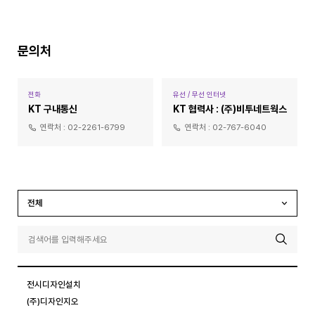
문의처
전화
유선 / 무선 인터넷
KT 구내통신
KT 협력사 : (주)비투네트웍스
연락처 :
02-2261-6799
연락처 :
02-767-6040
전체
전시디자인설치
(주)디자인지오