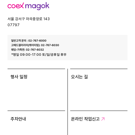
코
엑
스
서울 강서구 마곡중앙로 143
07797
일반고객 문의 : 02-767-6000
고메드갤러리아(케이터링): 02-767-6030
웨딩•가족연: 02-767-6032
*평일 09:00-17:00 토/일/공휴일 휴무
행사 일정
오시는 길
주차안내
온라인 작업신고