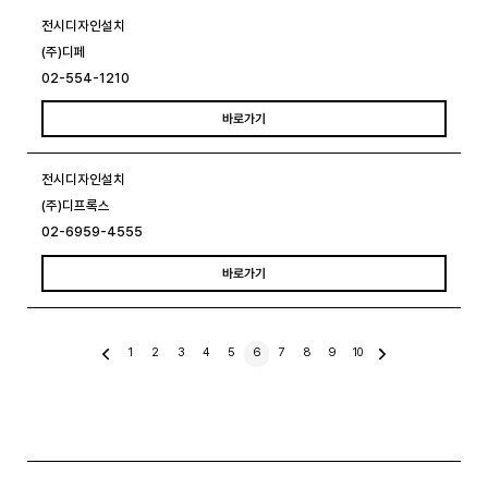
전시디자인설치
(주)디페
02-554-1210
바로가기
전시디자인설치
(주)디프록스
02-6959-4555
바로가기
이
1
2
3
4
5
6
7
8
9
10
전
글