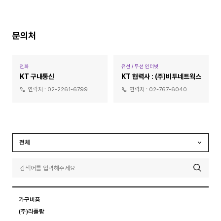
문의처
전화
유선 / 무선 인터넷
KT 구내통신
KT 협력사 : (주)비투네트웍스
연락처 :
02-2261-6799
연락처 :
02-767-6040
전체
가구비품
(주)라플람