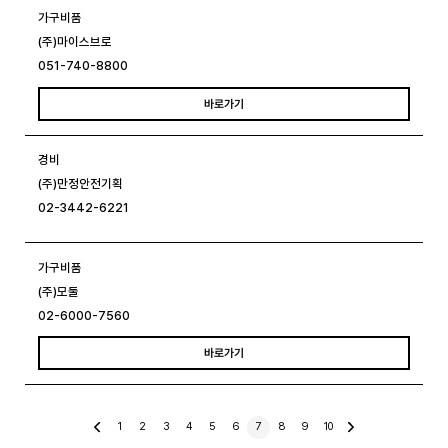
가구비품
(주)마이스브로
051-740-8800
바로가기
경비
(주)만정안전기획
02-3442-6221
가구비품
(주)모둘
02-6000-7560
바로가기
이
1
2
3
4
5
6
7
8
9
10
전