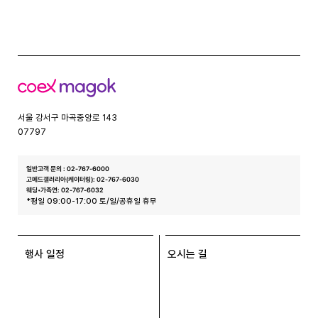
글
코
엑
스
서울 강서구 마곡중앙로 143
07797
일반고객 문의 : 02-767-6000
고메드갤러리아(케이터링): 02-767-6030
웨딩•가족연: 02-767-6032
*평일 09:00-17:00 토/일/공휴일 휴무
행사 일정
오시는 길