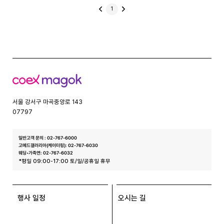
이
1
전
글
코
엑
스
서울 강서구 마곡중앙로 143
07797
일반고객 문의 : 02-767-6000
고메드갤러리아(케이터링): 02-767-6030
웨딩•가족연: 02-767-6032
*평일 09:00-17:00 토/일/공휴일 휴무
행사 일정
오시는 길